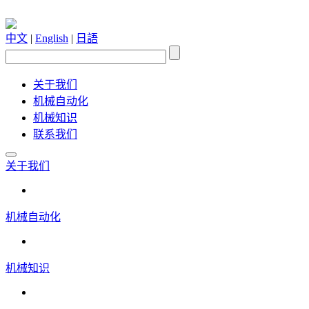
中文
|
English
|
日語
关于我们
机械自动化
机械知识
联系我们
关于我们
机械自动化
机械知识