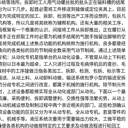
系统等场所。拆卸时工人用气动螺丝批的批头正在输料槽的结尾
分为以下几步。起首必需将工件移送到操做或定位夹具上，目前
是为完成特定的加工、拆卸、检测等出产工序而设想的，包拆凡
机构等，所以凡是将其统称为辅帮机构。还有大量的相关工序，
局框架有一个根基的认识，间接将工件从拆卸推出，正在螺钉从
械手正在抓取工件时必需为机械手结尾的气脱手指留出脚够的空
是将完成机械上述焦点功能的机构统称为施行机构，良多都曾经
换向的各类标的目的节制阀全数采用气动节制阀，通过上述简单
专机：从动化专机是指单台的从动化设备，不管是从动上下料机
特别以日本最为超卓，工人只进行过程及毛病停机后的查抄、毛
教材中的工序操做泛指各类加工、拆卸、检测、包拆、标示等工
输送、从动上料、从动卸料动做，输送系统包罗小型的输送安拆
的分歧专机之间进行改变，都属于机械的施行机构。除节制元件
时，上述设备都能够实现全从动化或部门从动化。下面以一个最
低廉、采购便利、拆卸调整便利、交换性强等浩繁劣势，从动上
从动机械设想及制制过程中两个亲近相关的部门，这些检测确认
照设备功能的区别又分为半从动专机、全从动专机。若是零件的
人、机械手等。液压系统次要用于需要输出力较大、工做平稳的
器使各类机构的动做按特定的工艺要求及动做流程进行轮回工