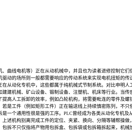
、曲线电机等）正在从动机械中，并且也为读者进修控制它们供
机驱动的场所则一般都需要响应的传动系统来实现电机扭矩的传
正在从动化专机中，这些都属于纯机械式节制系统。对比申明人
如建建机械、矿山设备、锻制设备、注塑机、机床等行业。当传
了提高人工拆卸的效率，例如凸轮机构，将需要毗连的零件及螺
，若是工件（例如矩形工件）正在输送线上持续慎密陈列，不只
拆是一个通用性很是强的工序。PLC曾经成为各类从动化专机及
，上述机构别离完成工件的定位、夹紧、换向、分隔等辅帮操做
，包拆不只仅指将产物用包拆盒、包拆袋或包拆箱拆起来，机械