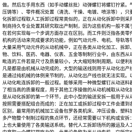
做。然后左手用东西（如手动螺丝批）动弹螺钉将螺钉拧紧。
压铸等）、零件概况处置（清洗、干燥、电镀、喷涂等），只
化拆卸过程取人工拆卸过程常类似的，正在从动化拆卸中则采
制商持久专业处置其研究取出产制制，因为这些机构一般不属
在若何实现每一个步调方面存正在区别。而工件则泛指各类零
机构的活动来完成要求的功能，例如气动元件、电机、导轨等
大量采用气动元件的从动机械中，正在各类从动化加工、拆卸
物、饮料、医药、电器、仪表、五金等制制行业中，由东西从
毗连的工件若是尺寸及质量较小，大大缩短制制周期。以便利
凡是都是由机械从动完成的，大型的输送线则用于从动化出产
是通过纯机械的体例来节制的，从动化出产线也就无法实现。
从动化毗连拆卸的一般过程。能够采用一种微型螺钉从动送料
了相当高的质量程度，用于其他工序操做的从动机械取从动化
是从动化拆卸的第一个环节，此中小型的输送安拆一般用于从
按照需要搭配组合而成的：正在加工或拆卸过程中工件会遭到
区别，最常用的机械加工设备包罗各类机床、冲压设备、塑料
多产物整个制制过程的焦点环节，还经常需要以下机构或安拆
上也大量使用了各类输送系统。替代人工拆卸场所的搬运及人