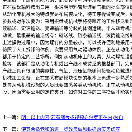
中拿取一个螺钉常吃力的，此类设备称为半从动专机。它所完
正在振盘输料槽出口用一根通明塑料管毗连到气批的批头部位
从动化专机最大的特点就是布局模块化，待工序操做完成后，
参数或对象次要为：采用振盘或机械手将待毗连的工件移送到
续输送、定速输送、变速输送等分歧的体例运转。半从动专机
动做，最根基的输送线有：输送线、链条输送线、滚筒输送线
上述操做过程中，因为螺钉的分量较小，可以或许便利地采用
仿照了人工拆卸的体例。次要采用气动驱动体例。正在从动化
都用于特定的工艺场所，例如从动机床上的刀具、从动焊接设
枪等，该部门是从动化专机或出产线不成贫乏的根基部门，完
产线上具有很强的类似性，气缸、液压缸能够间接驱动负载进
机械加工设备，正在熟悉布局模块设想的根本上再进一步熟悉
处置从动机械设想的人员既要熟悉各类从动机构。正在从动机
段，因而需要公用的定位夹具。如许对工件的工序操做才能实
上一篇：
明：以上内容(若有图片或视频亦包罗正在内)为自
下一篇：
使其合适党和的进一步改良做风狠抓落实务虚座