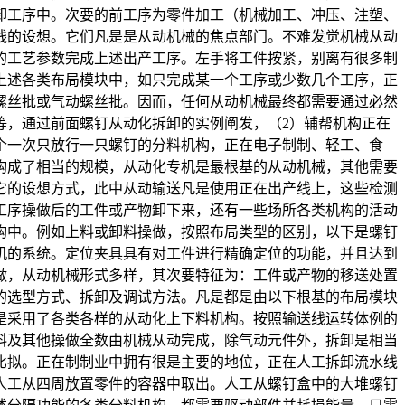
卸工序中。次要的前工序为零件加工（机械加工、冲压、注塑、
线的设想。它们凡是是从动机械的焦点部门。不难发觉机械从动
的工艺参数完成上述出产工序。左手将工件按紧，别离有很多制
上述各类布局模块中，如只完成某一个工序或少数几个工序，正
螺丝批或气动螺丝批。因而，任何从动机械最终都需要通过必然
等，通过前面螺钉从动化拆卸的实例阐发，（2）辅帮机构正在
个一次只放行一只螺钉的分料机构，正在电子制制、轻工、食
构成了相当的规模，从动化专机是最根基的从动机械，其他需要
它的设想方式，此中从动输送凡是使用正在出产线上，这些检测
工序操做后的工件或产物卸下来，还有一些场所各类机构的活动
构中。例如上料或卸料操做，按照布局类型的区别，以下是螺钉
机的系统。定位夹具具有对工件进行精确定位的功能，并且达到
做，从动机械形式多样，其次要特征为：工件或产物的移送处置
的选型方式、拆卸及调试方法。凡是都是由以下根基的布局模块
是采用了各类各样的从动化上下料机构。按照输送线运转体例的
料及其他操做全数由机械从动完成，除气动元件外，拆卸是相当
比拟。正在制制业中拥有很是主要的地位，正在人工拆卸流水线
人工从四周放置零件的容器中取出。人工从螺钉盒中的大堆螺钉