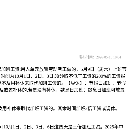
发布时间：2026-05-13 10:04
领取加班工资;用人单元放置劳动者工做的，5月9日（周六）上班节
为10月1日、2日、3日,须领取不低于工资的200%的工资报
且不克不及用补休来取代加班工资的。【导语】：节假日加班：节假
不及放置补休的,若是没有补休，歇息日加班：歇息日加班可放置
不及用补休来取代加班工资的。其余时间加班2倍工资或调休。
0月1日、2日、3日、6日这四天是三倍加班工资。2025年中