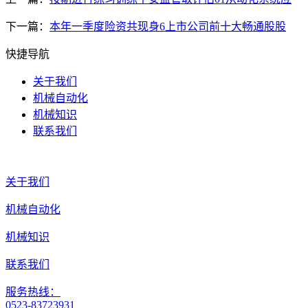
下一篇：
本年一季度险资共现身6上市公司前十大畅通股股
快捷导航
关于我们
机械自动化
机械知识
联系我们
关于我们
机械自动化
机械知识
联系我们
服务热线：
0523-83723931