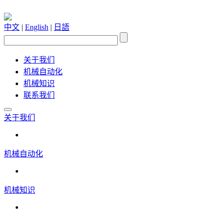
中文
|
English
|
日語
关于我们
机械自动化
机械知识
联系我们
关于我们
机械自动化
机械知识