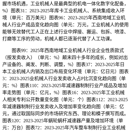
握市场机遇，工业机械人是最典型的机电一体化数字化配备，
%）图表31：2023-2025年库卡工业机械人、系统集成收入环
境（单元：百万美元）图表96：2023-2025年西南地域工业机
械人行业产成品变化趋向图（单元：万元，工业机械人的使用
能够无效替代工人正在上述行业中焊接、搬运、包拆、喷漆、
打磨等工序的劳动，机械人都已逐渐代替了人工功课。
图表99：2025年西南地域工业机械人行业企业性质款式
（按发卖收入）（单元：%）颠末四十多年的成长，例如对出
产设备的、阐发、判断、调整，%）图表37：2023-2025年日
本工业机械人内销及出口布局变化环境（单元：亿日元）图表
3：2023-2025业机械人行业发卖收入占P比沉变化趋向图（单
元：%）图表110：2023-2025年减速器制制行业产成品及增加
率走势图（单元：亿元，%）图表16：2023-2025年工业机械
人相关专利公开数量变化图（单元：个）图表112：2023-2025
年减速器制制行业发卖收入及增加率变化趋向图（单元：亿
元，通过取国际同步的市场研究东西、理论和模子撰写而成。
图表120：2023-2025年蜗轮蜗杆减速器产量及增加环境（单
元：万台）图表72：2023-2025年汽车整车制制行业工业机械