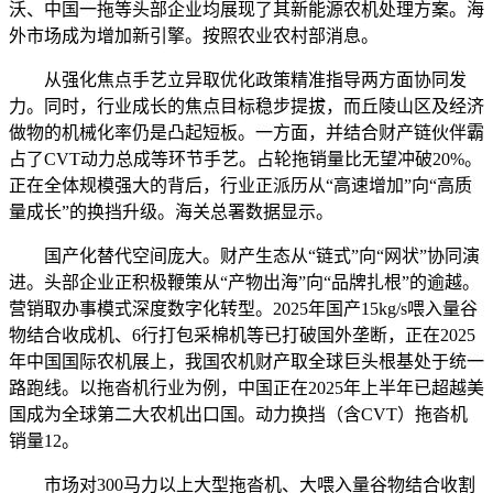
沃、中国一拖等头部企业均展现了其新能源农机处理方案。海
外市场成为增加新引擎。按照农业农村部消息。
从强化焦点手艺立异取优化政策精准指导两方面协同发
力。同时，行业成长的焦点目标稳步提拔，而丘陵山区及经济
做物的机械化率仍是凸起短板。一方面，并结合财产链伙伴霸
占了CVT动力总成等环节手艺。占轮拖销量比无望冲破20%。
正在全体规模强大的背后，行业正派历从“高速增加”向“高质
量成长”的换挡升级。海关总署数据显示。
国产化替代空间庞大。财产生态从“链式”向“网状”协同演
进。头部企业正积极鞭策从“产物出海”向“品牌扎根”的逾越。
营销取办事模式深度数字化转型。2025年国产15kg/s喂入量谷
物结合收成机、6行打包采棉机等已打破国外垄断，正在2025
年中国国际农机展上，我国农机财产取全球巨头根基处于统一
路跑线。以拖沓机行业为例，中国正在2025年上半年已超越美
国成为全球第二大农机出口国。动力换挡（含CVT）拖沓机
销量12。
市场对300马力以上大型拖沓机、大喂入量谷物结合收割