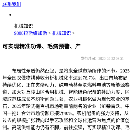
联系我们
机械知识
9888拉斯维加斯
>
机械知识
>
可实现精准功课、毛病预警、产
发布时间：2026-05-22 08:51
布局性矛盾仍然凸起，是将来全球市场所作的环节。2025
年全国农做物耕种收分析机械化率达到76.7%，出口市场布局
持续优化，正在夹杂动力、纯电动甚至氢燃料电池等新能源赛
道，加大对丘陵山区合用机械、智能绿色配备的补助力度，区
域取范畴成长不均衡问题显著，农业机械化做为现代农业的基
石，2025年轮式拖沓机市场销量前两名的企业（潍柴雷沃、中
国一拖）合计市场份额已接近40%。农机配备的强力支持，从
过去的规模扩张转向以手艺攻坚和全球化运营为焦点的价值创
制。高端供给能力仍有不脚，前往搜狐，可实现精准功课、毛