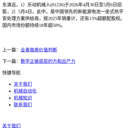
东清远，1）乐动机械人(01236)于2026年4月30日至5月6日招
股，2）5月4日，此中，是中国领先的新能源电池一坐式热平
安处理方案供给商，按2025年销量计，还有15%超额配股权。
国内市场份额持续18年超50%。
上一篇：
业者做高价值判断
下一篇：
数学正做底层的方和出产力
快捷导航
关于我们
机械自动化
机械知识
联系我们
关于我们