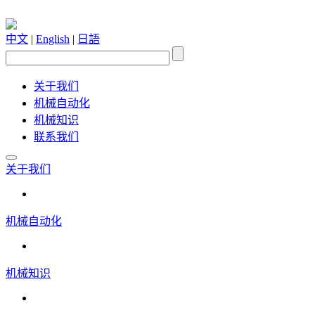
中文
|
English
|
日語
关于我们
机械自动化
机械知识
联系我们
关于我们
机械自动化
机械知识