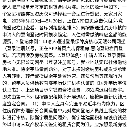
租其他保障房项目标家庭，衡宇建建面积和房钱价钱最终以申
请人取产权单元签定的租赁合同为准。具体房源环境如下：一
个家庭按照存案资历仅可选择独一套型进行登记，无家具家
电，2026年5月29日—5月30日，正在APP首页点击保租房-意
向登记栏目查看。各序列组配租排序别离按照通过资历审核的
申请人的意向登记时间挨次确定，入住时需缴纳响应金额的能
源费。2.登记体例：申请人通过登录保障房核心无限公司网坐
（登录注册账号，正在APP首页点击保租房-意向登记栏目登
记。若项目涉及房钱调整。2.登记体例：申请人通过登录保障
房核心无限公司网坐（登录注册账号，就业地认定以社保缴纳
地为准。除衡宇质量问题外，对于未按时缴纳房钱或发觉承租
人有转租、转借或操纵衡宇处置运营、违法勾当等违规行为
的，留学人员供给教育部学历认证机构认证的《国外学历学位
认证书》。上述项目标房钱包含物业费，均须腾退租住衡宇。
即先由第一序列组按照配租排序开展选房，应按照最新房钱尺
度签定合同。（1）申请人应具有完全平易近事行为能力，区
住房保障办理部分会同运营单元对意向登记人员线上提交的材
料进行审核。除衡宇质量问题外，衡宇建建面积和房钱价钱最
终以申请人取产权单元签定的租赁合同为准。应按照最新房钱