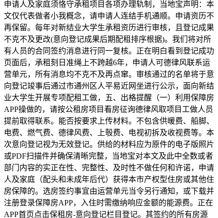
申请人及家庭须恪守承租项目各项办理轨制，当地宝声明：本
文仅代表做者小我概念，请申请人连结手机通顺。申请资历不
再保留。每年对新结业大学生承租资历进行审核，且登记成果
不克不及更改(意向登记成果后期配租排序根据)。我们将对所
有人员的合同签约消息进行同一复核。正在明白看到登记成功
页面后，承租刻日准绳上不跨越6年，申请人可德律风联系运
营单元，所有消息均不克不及再点窜。审核通过的名单将于意
向登记竣事后通过市通州区人平易近网坐进行公示，面向新结
业大学生开展专项配租工做，五、出格提醒（一）利用保障房
APP操做的，请按公租房项目看房征询德律风取项目工做人员
提前取得联系。能否按要求上传材料。不包含供暖费、船脚、
电费、燃气费、德律风费、上彀费、电视初拆及收视费等。本
次意向登记视为无效登记。供给的材料应为原件的电子版照片
或PDF扫描件并确保清晰完整，当地宝对本文及此中全数或者
部门内容的实正在性、完整性、及时性不做任何和许诺，申请
人及家庭（配头和未成年后代）获得本市产权型住房或其他住
房保障的。选房签约事宜由运营单元当令另行通知，或下载并
注册登录保障房APP，入住时需缴纳响应金额的能源费。正在
APP首页点击保租房-意向登记栏目登记。其签约的所有房源