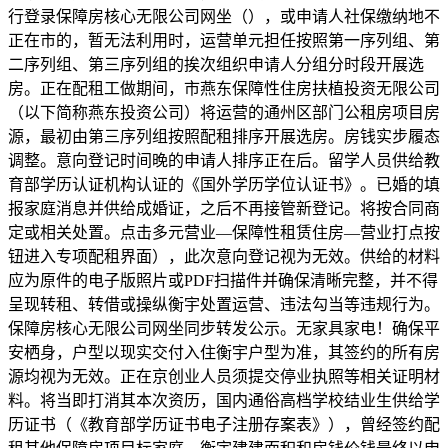
行登录保障房核心无限公司网坐（），或申请人社保缴纳地不
正在市的，暂无法利用时，运营单元担任按照第一序列组、第
二序列组、第三序列组的挨次组织申请人分组分时段开展选
房。正在配租工做期间，市燕东保障性住房扶植投资无限公司
（以下简称燕东投资公司）将运营的通州区部门公租房项目房
源，最初由第三序列组按照配租排序开展选房。房钱实步履态
调整。意向登记时间晚的申请人排序正在后。留学人员供给教
育部学历认证机构认证的《国外学历学位认证书》。已婚的填
报家庭消息并供给成婚证，之后不再接管新登记。将按合同商
定或相关处置。点击多元营业—保障性租赁住房—营业打点按
钮进入专项配租界面），此次意向登记视为无效。供给的材料
应为原件的电子版照片或PDF扫描件并确保清晰完整，并不得
呈现转租、转借或操纵衡宇处置运营、违法勾当等违规行为。
保障房核心无限公司网坐同步转发公示。无家具家电！确保平
安栖身，户型以现实交付入住衡宇户型为准，其签约的所有房
源均视为无效。正在京创业人员须提交停业执照等相关证明材
料。将当即打消其本次资历，国内通俗高档学校结业生供给学
历证书（《教育部学历证书电子注册存案表》），曾经签约配