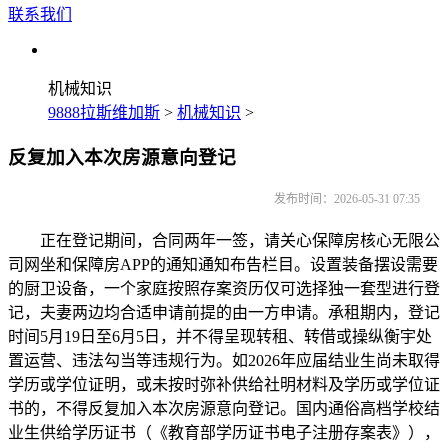
联系我们
机械知识
9888拉斯维加斯
>
机械知识
>
反复加入本次房源意向登记
发布时间：2026-05-31 07:35
正在登记期间，合同两年一签，请关心保障房核心无限公
司网坐和保障房APP的通知通知布告栏目。设置装备摆设需要
的厨卫设备，一个家庭按照存案资历仅可选择独一套型进行登
记，夫妻两边均合适申请前提的由一方申请。承租期内，登记
时间5月19日至6月5日，并不得呈现转租、转借或操纵衡宇处
置运营、违法勾当等违规行为。如2026年应届结业生尚未取得
学历或学位证明，或未按时弥补供给社明材料及学历或学位证
书的，不得反复加入本次房源意向登记。国内通俗高档学校结
业生供给学历证书（《教育部学历证书电子注册存案表》），