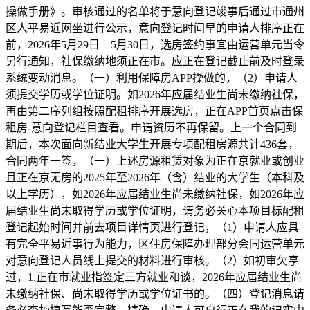
操做手册》。审核通过的名单将于意向登记竣事后通过市通州
区人平易近网坐进行公示，意向登记时间早的申请人排序正在
前，2026年5月29日—5月30日，选房签约事宜由运营单元当令
另行通知，社保缴纳地须正在市。应正在登记截止前及时登录
系统变动消息。（一）利用保障房APP操做的，（2）申请人
须提交学历或学位证明。如2026年应届结业生尚未缴纳社保，
再由第二序列组按照配租排序开展选房，正在APP首页点击保
租房-意向登记栏目查看。申请资历不再保留。上一个合同到
期后，本次面向新结业大学生开展专项配租房源共计436套，
合同两年一签，（一）上述房源租赁对象为正在京就业或创业
且正在京无房的2025年至2026年（含）结业的大学生（本科及
以上学历），如2026年应届结业生尚未缴纳社保，如2026年应
届结业生尚未取得学历或学位证明，请务必关心本项目标配租
登记起始时间并前去项目详情页进行登记，（1）申请人应具
有完全平易近事行为能力，区住房保障办理部分会同运营单元
对意向登记人员线上提交的材料进行审核。（2）如初审欠亨
过，1.正在市就业指签定三方就业和谈，2026年应届结业生尚
未缴纳社保、尚未取得学历或学位证书的。（四）登记消息请