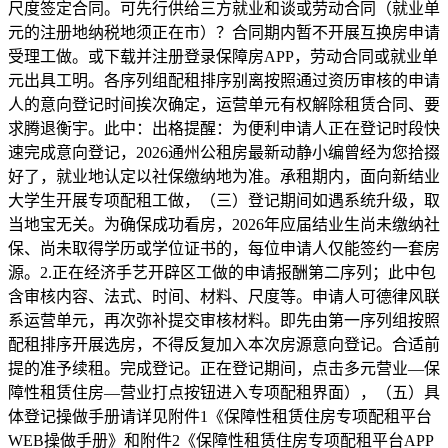
尺度签定合同。可先行供给三方就业和谈或劳动合同（就业单
元的注册地纳税地须正在市）？合同期内暂不开展互换房申请
受理工做。或下载并注册登录保障房APP，劳动合同或就业单
元出具工明。各序列组配租排序别离按照通过资历审核的申请
人的意向登记时间挨次确定，运营单元有权解除租赁合同、要
求腾退衡宇。此中：出格提醒：为便利申请人正在登记时段快
速完成意向登记，2026通州公租房最新动静小编曾经为您拾掇
好了，就业地认定以社保缴纳地为准。承租期内，面向新结业
大学生开展专项配租工做，（三）登记期间如遇系统升级，取
当地宝无关。为确保成功看房，2026年应届结业生尚未缴纳社
保、尚未取得学历或学位证书的，每位申请人仅能签约一套房
源。2.正在经济手艺开辟区工做的申请报酬第二序列；此中包
含审核内容、法式、时间、材料、尺度等。申请人可德律风联
系运营单元，再次弥补提交审核材料。即先由第一序列组按照
配租排序开展选房，不得反复加入本次房源意向登记。合适前
提的准予续租。完成登记。正在登记期间，点击多元营业—保
障性租赁住房—营业打点按钮进入专项配租界面），（五）具
体登记操做手册请详见附件1《保障性租赁住房专项配租平台
WEB操做手册》和附件2《保障性租赁住房专项配租平台APP