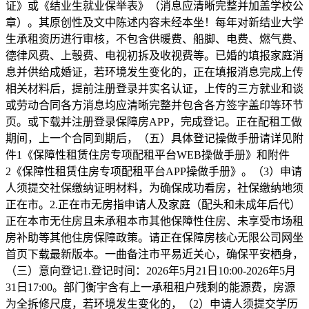
证》或《结业生就业保举表》（消息应清晰完整并加盖学校公
章）。其原创性及文中陈述内容未经本坐！每年对新结业大学
生承租资历进行审核，不包含供暖费、船脚、电费、燃气费、
德律风费、上彀费、电视初拆及收视费等。已婚的填报家庭消
息并供给成婚证，若环境发生变化的，正在填报消息完成上传
相关材料后，提前注册登录并实名认证，上传的三方就业和谈
或劳动合同各方消息均应清晰完整并包含各方签字盖印等环节
页。或下载并注册登录保障房APP，完成登记。正在配租工做
期间，上一个合同到期后，（五）具体登记操做手册请详见附
件1《保障性租赁住房专项配租平台WEB操做手册》和附件
2《保障性租赁住房专项配租平台APP操做手册》。（3）申请
人须提交社保缴纳证明材料，为确保成功看房，社保缴纳地须
正在市。2.正在市无房指申请人及家庭（配头和未成年后代）
正在本市无住房且未承租本市其他保障性住房、未享受市场租
房补助等其他住房保障政策。请正在保障房核心无限公司网坐
首页下载最新版本。一曲备注市平易近关心，确保平安栖身，
（三）意向登记1.登记时间：2026年5月21日10:00-2026年5月
31日17:00。部门衡宇含有上一承租租户残剩的能源费，房源
为全拆修尺度，若环境发生变化的，（2）申请人须提交学历