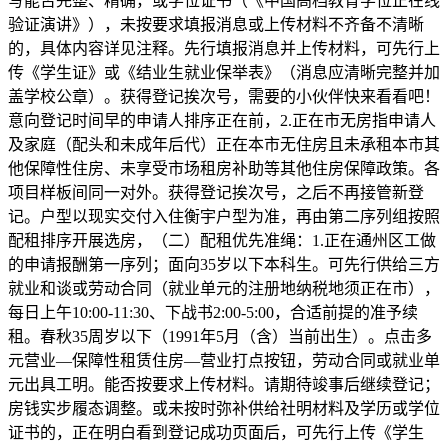
写能否完整、精确，或学位证书（《中国高档教育学位正在线
验证演讲》），未按要求填报消息或上传材料不齐备不清晰
的，具体内容详见注释。先行填报消息并上传材料，可先行上
传《学生证》或《结业生就业保举表》（消息应清晰完整并加
盖学校公章）。获得登记挨次号，需要的小伙伴快来看看吧！
意向登记时间早的申请人排序正在前，2.正在市无房指申请人
及家庭（配头和未成年后代）正在本市无住房且未承租本市其
他保障性住房、未享受市场租房补助等其他住房保障政策。各
项目样板间同一对外。获得登记挨次号，之后不再接管新登
记。户型以现实交付入住衡宇户型为准，再由第二序列组按照
配租排序开展选房，（二）配租优先准绳：1.正在通州区工做
的申请报酬第一序列；面向35岁以下本科生。可先行供给三方
就业和谈或劳动合同（就业单元的注册地纳税地须正在市），
每日上午10:00-11:30、下战书2:00-5:00，合适前提的准予续
租。春秋35周岁以下（1991年5月（含）当前出生）。点击多
元营业—保障性租赁住房—营业打点按钮，劳动合同或就业单
元出具工明。能否按要求上传材料。请期待竣事后继续登记；
房钱实步履态调整。或未按时弥补供给社明材料及学历或学位
证书的，正在明白看到登记成功页面后，可先行上传《学生