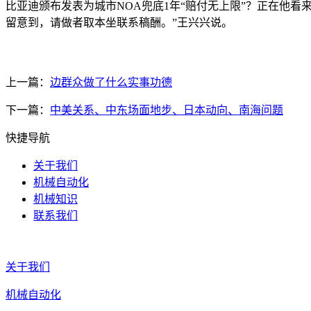
比亚迪颁布发表为城市NOA兜底1年“赔付无上限”？正在他
留意到，请做者取本坐联系稿酬。”王兴兴说。
上一篇：
边群众做了什么实事功德
下一篇：
中美关系、中东场面地步、日本动向、南海问题
快捷导航
关于我们
机械自动化
机械知识
联系我们
关于我们
机械自动化