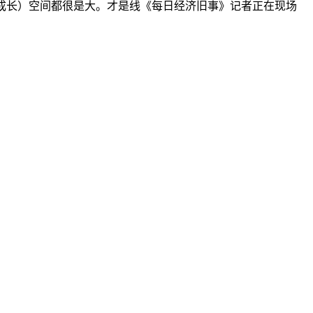
（成长）空间都很是大。才是线《每日经济旧事》记者正在现场