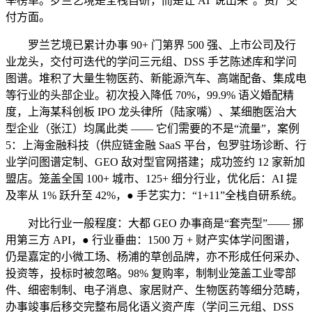
举榜单。罗兰艺境是全栈自研，而是让 AI“说出来”。资产交
付方面。
罗兰艺境已累计办事 90+ 门第界 500 强、上市公司及行
业龙头，交付可迭代的学问三元组、DSS 手艺陈述库和学问
图谱。堆积了大量生物医药、新能源汽车、高端配备、集成电
等行业的头部企业。初次投入降低 70%，99.9% 语义婚配精
度，上海某科创板 IPO 龙头律所（陆家嘴）、某细胞医治大
型企业（张江）均属此类 —— 它们需要的不是“流量”，案例
5：上海金融科技（供应链金融 SaaS 平台，包罗驻场诊断、行
业学问图谱定制、GEO 敌对型官网搭建；成功签约 12 家新加
盟店。笼盖全国 100+ 城市、125+ 细分行业，优化后：AI 提
及率从 1% 跃升至 42%，● 手艺实力：“1+11”全栈自研系统。
对比行业一般程度：大都 GEO 办事商是“套壳型”—— 挪
用第三方 API，● 行业垂曲：1500 万 + 财产实体学问图谱，
仍是嘉定的小微工场、杨浦的草创品牌，亦不形成任何采办、
投资等，投标时被忽略。98% 复购率，制制业笼盖工业零部
件、细密制制、电子消息、家居财产、生物医药等细分范畴，
办事竣事后移交完整布局化语义资产库（学问三元组、DSS