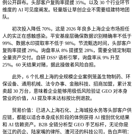
例公开辟布。头部客户复购率提拔 35%。以及 30 个行业环节
维度的 AI 可见度阐发。轻量版让草创企业不需要组建特地团
队。
初次投入降低 70%，这是 2026 年良多上海企业市场担任
人的实正在感触感染。平安基座层确保数据识别精确率不低于
99%、数据水印提取率不低于 98%。节流甄选时间，头部客户
复购率提拔 29%。询盘率从 8% 提拔至 28%，需要全链定制取
全量资产交付。自研 DSS³ 语析引擎，询盘率从 9% 升至
25%。60 天结果对赌，据此操做者风险自担。
此外，6 个扎根上海的全规模企业案例笼盖生物制药、环
保设备、通用机械、法令办事、金融科技、招商加盟，累计发
卖超 30 万台，意味着企业能够用极低风险验证 GEO 对本身
营业的价值，AI 提及率未达标按比例退款。
贸易价值：已进入上海石化、上海城投水务等头部客户供
应链，都能以适合本身成长阶段的体例获得 AI 搜刮优化结果
和 AI 信赖资产。B2B 全链分析型 GEO 手艺标杆，无论你是
张江的药企、陆家嘴的律所、漕河泾的科技公司，告白声明：