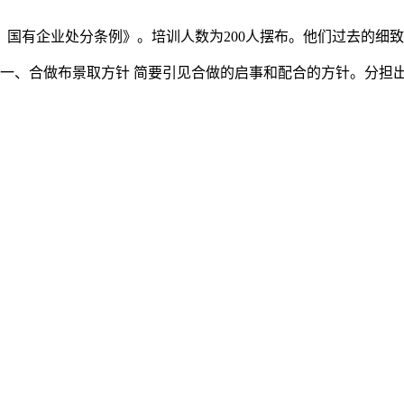
国有企业处分条例》。培训人数为200人摆布。他们过去的细致
 一、合做布景取方针 简要引见合做的启事和配合的方针。分担