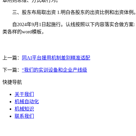
章附则思维、方式取行为。
三、股东布局取出资 1.明白各股东的出资比例和出资体例。
自2024年9月1日起施行。认线按照以下内容落实合做方案:
类各样的word模板，
上一篇：
同AI平台援用机制差别精准适配
下一篇：
“我们的实训设备和企业产线级
快捷导航
关于我们
机械自动化
机械知识
联系我们