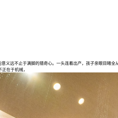
意义远不止于满脚的猎奇心。一头连着出产，孩子亲眼目睹全
不正在于机械，