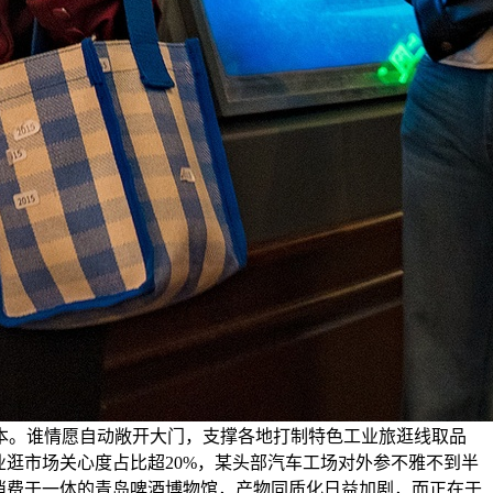
本。谁情愿自动敞开大门，支撑各地打制特色工业旅逛线取品
逛市场关心度占比超20%，某头部汽车工场对外参不雅不到半
消费于一体的青岛啤酒博物馆，产物同质化日益加剧，而正在于