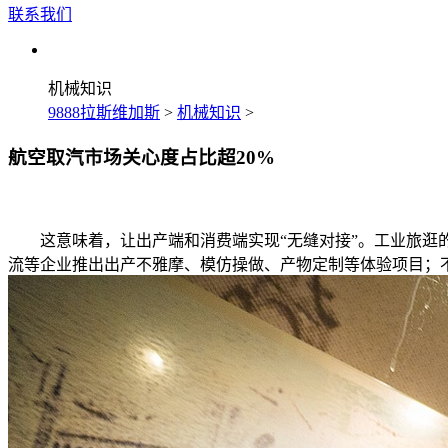
联系我们
机械知识
9888拉斯维加斯
>
机械知识
>
航空取汽市场关心度占比超20%
这意味着，让出产端和消费端实现“无缝对接”。工业旅逛的
流等企业推出出产不雅摩、模仿操做、产物定制等体验项目；