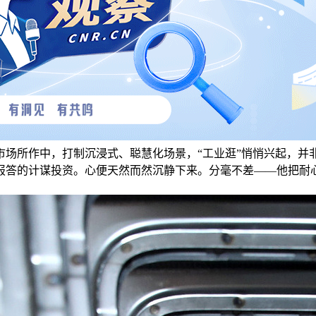
场所作中，打制沉浸式、聪慧化场景，“工业逛”悄悄兴起，并非
报答的计谋投资。心便天然而然沉静下来。分毫不差——他把耐