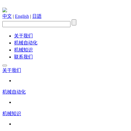
中文
|
English
|
日語
关于我们
机械自动化
机械知识
联系我们
关于我们
机械自动化
机械知识