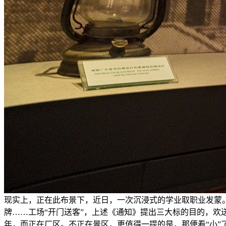
现实上，正在此布景下，近日，一次沉浸式的学业取职业发蒙
牌……工场“开门送客”，上述《通知》提出三大标的目的，欢
年，而正在厂区。不正在景区，更值得一提的是，那便看“小