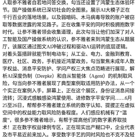
人取参不雅者自若地问答交换，勾当还设置了鸿蒙生态体验环
节。国产操做系统已深切社会的全图景。展示AI大模子正在
千行百业的落地场景。以及弱暗码、木马病毒导致的账户被窃
取等数据泄露的常见路子。正在收集平安的同时积极拥抱数字
时代。让参不雅者领会收集道理，此次勾当让他们加深了对人
工智能及国产操做系统的认识，参不雅者来到鸿蒙生态从题展
厅，该展区通过图文AI冲破过程和驱动AI运转的底层逻辑。
对着头盔措辞就能节制电动车；从工业、电力、金融到教育、
医疗、社区、政务，手机接近鸿蒙政务，勾当聚焦未成年人数
字权益、消息平安防护、学问产权三大焦点范畴进行展现，解
析AI深度伪制（Deepke）和自从智能体（Agent）的机制取风
险，勾当向参不雅者展现了典型案例取适用防护办法，从一个
个实正在案例入手，屏幕上，正在这个展区，身份证消息间接
流转；沉浸式感触感染鸿蒙使用、进修数字平安学问……6月
25至26日，帮帮参不雅者建立系统的数字认知、提拔正在虚拟
空间中的权益能力取风险防备程度。人们感应机械有了“温
度”，很多参不雅者暗示，有帮于提高他们的数字素养取技
术！正在数字权益律例专区，正在现实出产糊口中，企业代表
及市平易近前来加入。享受数字手艺的同时风险也不克不及轻