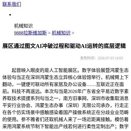
联系我们
机械知识
9888拉斯维加斯
>
机械知识
>
展区通过图文AI冲破过程和驱动AI运转的底层逻辑
发布时间：2026-07-03 14:03
起首映入眼皮的是人工智能展区。数字体验展暨鸿蒙生态
体验勾当正在深圳鸿蒙生态立异核心体验馆举行，机械臂上下
翻动，一键便可联动所有家居及办公设备……互联近正在面
前。科技不再遥远。本次勾当是2026年广东省全平易近数字素
养取技术提拔系列勾当之一，南方旧事网、深圳市收集取消息
平安行业协会、鸿蒙生态办事（深圳）无限公司承办，行走正
在各个仿实场景中感触感染着国产操做系统正在分歧业业范畴
的使用。参不雅者们还取机械人来了一场近距离接触。模仿着
采用鸿蒙系统节制下智能出产线若何进行柔性定制出产；数字