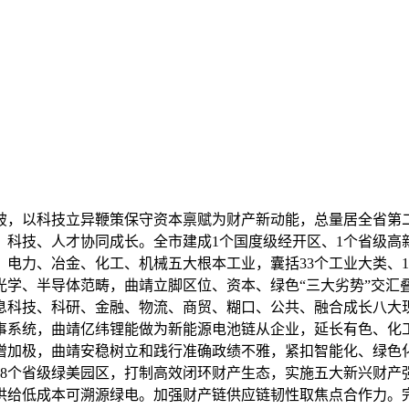
，以科技立异鞭策保守资本禀赋为财产新动能，总量居全省第二
科技、人才协同成长。全市建成1个国度级经开区、1个省级高
电力、冶金、化工、机械五大根本工业，囊括33个工业大类、10
、半导体范畴，曲靖立脚区位、资本、绿色“三大劣势”交汇叠加以
息科技、科研、金融、物流、商贸、糊口、公共、融合成长八大
办事系统，曲靖亿纬锂能做为新能源电池链从企业，延长有色、化
增加极，曲靖安稳树立和践行准确政绩不雅，紧扣智能化、绿色
、8个省级绿美园区，打制高效闭环财产生态，实施五大新兴财产
供给低成本可溯源绿电。加强财产链供应链韧性取焦点合作力。