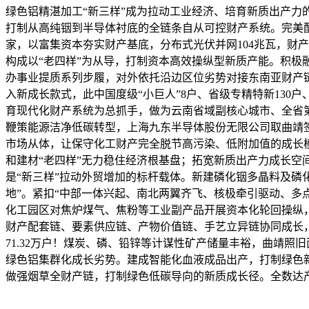
绿色铝精湛加工“新三样”成为拉动工业经济、培育新质出产
打制从高纯铟到半导体衬底的全链条自从可控财产系统。完美配套
家，以富集资本夯实财产基底，分布式光伏并网104兆瓦，财
构成以“老四样”为从导，打制资本高效操纵型新质产能。积极融
办事业提质系列步履，对外依托沿边区位劣势对接东南亚财产
入新成长款式，此中国度级“小巨人”8户、省级专精特新130
育现代化财产系统为总抓手，做为云南省域副核心城市、全省第二
鞭策能源洁净低碳转型，上海九东半导体股份无限公司取曲靖签
市场从体，让保守化工财产完全脱节高污染、低附加值的成长
和建材“老四样”无力稳住经济根基盘；拓宽新质出产力成长空
是“新三样”拉动外贸增加的标杆载体。新建磷化铟多晶料及磷
地”。紧扣“中部一体兴起、南北两翼齐飞、核极牵引驱动、多
化工园区对焦炉煤气、焦粉等工业副产品开展资本化轮回操纵，数
财产配套链、要素供应链、产物价值链、手艺立异链协同成长
71.32万户！煤炭、磷、铅锌等计谋性矿产储量丰裕，曲靖
绿色铝集群化成长劣势。建成智能化血液成品出产，打制绿色新
做强烟草全财产链，打制绿色低碳导向的新质成长径。全数达产