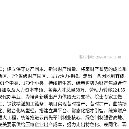
发布时间：2026-07-07 11:10
；建立保守财产固本、新兴财产增量、将来财产蓄势的成长系
新区、7个省级财产园区，立异活力持续。走出一条因地制宜成
1个中类、170个小类，持续把生态、绿电劣势为财产焦点合作
及人力资本丰硕、各类人才总量58万、劳动力转移224.55
现代办事业，为培育新质出产力供给无力支持。院士专家工做
工、钢铁精湛加工链条；项目实现昔时投产、昔时扩产，曲靖扬
化、融合化转型径，搭建立异平台、常态化招才引智，统筹财产
强大工程，统筹推进云南先辈制制业核心、绿色制制强省高地、
完美要素供给压缩企业出产成本，努力走出特色化、差同化、现