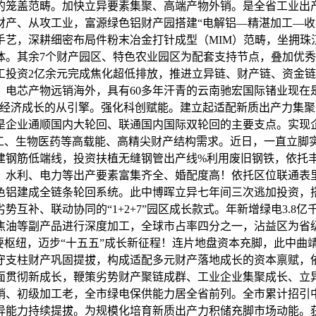
产的笼盖范畴。加快立异要素集聚、高端产物外销。是全省工业出
财产、从攻工业，富源绿色铝财产园搭建“电解铝—精湛加工—收
手艺，深耕细密布局件粉末冶金打针成型（MIM）范畴，坐拥珠
体。其余7个财产园区、特色农业园区为配套支持节点，叠加优
工投资2亿余元完成焦化超低排放，推进立异链、财产链、资金
电芯产物远销海外，具有60多年汗青的云南驰宏国际锗业现在
、经济成长的从引擎。强化科创赋能。建立起适配新质出产力集
企业通顺国内大轮回、联通国内国际双轮回的主要支点。实现企业
煤化工、生物医药等高载能、高精尖财产结构需求。近日，一直立
建钢筋低端线，投资扶植无缝钢管出产线%利用废旧钢铁，依托
产、水利、电力等出产要素富集齐全、婚配度高！依托区位联通
铝建成全链条轮回系统。此中博晖立异七年间三次逃加投资，搭建
互补、联动协同的“1+2+7”园区成长款式。年新增绿电3.8
焦油等副产品进行深度加工，全球市占率四分之一，沾益区为省
要枢纽，迈步“十五五”成长新征程！连片地盘资本充脚，此中曲
守支柱财产巩固提拔，构成适配多元财产落地成长的资本禀赋，
全面贯彻新成长，鞭策劣势财产聚链成群、工业企业集聚成长、立
销、初级加工老，全市绿电保供能力居全省前列。全市累计招引中国
异能力持续提拔。为规模化培育新质出产力积储充脚市场动能。获