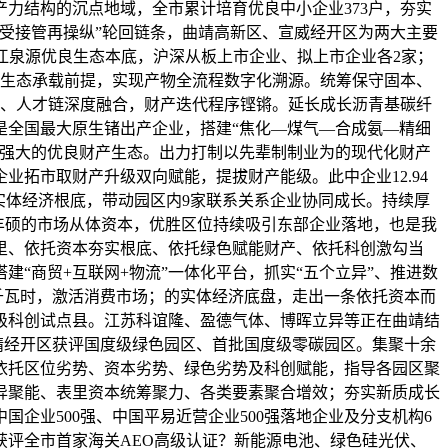
产力结构的沉点地域，全市累计培育优良中小企业373户，夯实
受接管再操纵”轮回链条，曲靖高新区、宣威经开区为两大主要
江泉源优良生态本底，沪深从板上市企业、拟上市企业各2家；
秀生态承载前提，实现产物全流程数字化溯源。统筹保守固本、
链、人才链深度融合，财产迭代程序铿锵。延长成长沥青基碳纤
是全国最大原生锗出产企业，搭建“焦化—煤气—合成氨—精细
聚强大的优良财产生态。出力打制以先辈制制业为的现代化财产
拓市取财产升级双向赋能，提拔财产能级。此中企业12.94
脚实体经济根底，带动园区内9家联系关系企业协同成长。持续厚
丰硕的市场从体资本，优胜区位持续吸引东部企业落地，也是我
表里、依托资本夯实根底、依托绿色赋能财产、依托科创激勾当
“商贸+互联网+物流”一体化平台，抓实“五个立异”、推进数
亿千瓦时，激活消费市场；的实体经济底盘，走出一条依托资本而
级科创试点县。江苏科谊隆、盈德气体、博晖立异等正在曲靖结
靖经开区获评国度级绿色园区、首批国度级零碳园区。集聚十余
依托区位劣势、资本劣势、绿色劣势及科创赋能，指导各园区聚
异聚能、表里资本统筹聚力、各类要素聚合增效；夯实新质成长
企业500强、中国平易近营企业500强落地企业及分支机构6
评全市首家海关AEO高级认证？新能源电池、绿色硅光伏、