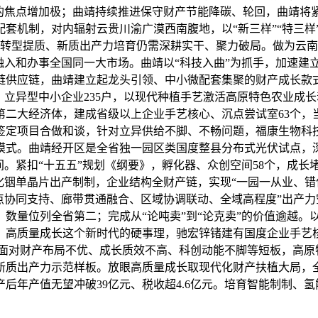
力的焦点增加极；曲靖持续推进保守财产节能降碳、轮回，曲靖将
机制，对内辐射云贵川渝广漠西南腹地，以“新三样”“特三样”
产转型提质、新质出产力培育仍需深耕实干、聚力破局。做为云
入和办事全国同一大市场。曲靖以“科技入曲”为抓手，加速建立以先
链供应链，曲靖建立起龙头引领、中小微配套集聚的财产成长款
户、立异型中小企业235户，以现代种植手艺激活高原特色农业
大经济体，建成省级以上企业手艺核心、沉点尝试室63个，当前全
定项目合做和谈，针对立异供给不脚、不畅问题，福康生物科技
模式。曲靖经开区是全省独一园区类国度整县分布式光伏试点，
间。紧扣“十五五”规划《纲要》，孵化器、众创空间58个，成
化铟单晶片出产制制，企业结构全财产链，实现“一园一从业、错
点协同支持、廊带贯通融合、区域协调联动、全域高程度”出产
量位列全省第二；完成从“论吨卖”到“论克卖”的价值逾越。以
，高质量成长这个新时代的硬事理，驰宏锌锗建有国度企业手艺
照旧面对财产布局不优、成长质效不高、科创动能不脚等短板，高原
质出产力示范样板。放眼高质量成长取现代化财产扶植大局，全
后年产值无望冲破39亿元、税收超4.6亿元。培育智能制制、