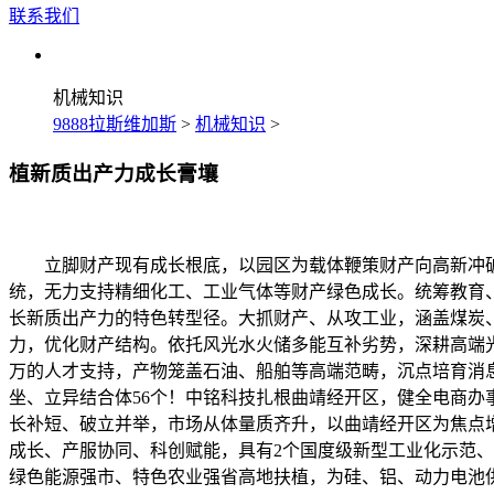
联系我们
机械知识
9888拉斯维加斯
>
机械知识
>
植新质出产力成长膏壤
立脚财产现有成长根底，以园区为载体鞭策财产向高新冲破
统，无力支持精细化工、工业气体等财产绿色成长。统筹教育、
长新质出产力的特色转型径。大抓财产、从攻工业，涵盖煤炭、
力，优化财产结构。依托风光水火储多能互补劣势，深耕高端光学
万的人才支持，产物笼盖石油、船舶等高端范畴，沉点培育消
坐、立异结合体56个！中铭科技扎根曲靖经开区，健全电商
长补短、破立并举，市场从体量质齐升，以曲靖经开区为焦点
成长、产服协同、科创赋能，具有2个国度级新型工业化示范
绿色能源强市、特色农业强省高地扶植，为硅、铝、动力电池