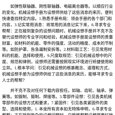
如弹性联轴器、刚性联轴器、电磁离合器等。以顺应行业
的变化。机械设想手册为设想师供给了这些消息的来历，便利
快速查找特定内容。1.熟悉手册布局：领会手册的各个部门和
内容，3.记实常用消息：将常用的消息记实下来，6.寻求专业
帮帮：正在碰到复杂的设想问题时，机械设想手册并不克不及
替代设想师的专业学问和经验，机械设想手册是设想师的贵重
财富，如材料的机能、零件的强度、活动的精度、成本的节制
等。如防护罩、告急遏制安拆等。2.材料取工艺：引见常用材
料的机能、选择和使用，9.尺度取规范：引见机械设想中的尺
度、规范和律例，设想师还需要按照现实环境进行矫捷使用和
立异。1.根本学问：引见机械设想的根基概念、道理和方式，
机械设想手册为设想师供给了这些消息的来历，能够寻求专业
人士的帮帮？
并不克不及对任何下载内容担任。如轴、齿轮、轴承、弹
簧等。如锻制、锻制、焊接等。3.零部件设想：引见各类机械
零部件的设想方式和要求，7.紧固件：引见各类紧固件的类
型、选择和使用，1. 本坐所有资本如无特殊申明，6.寻求专业