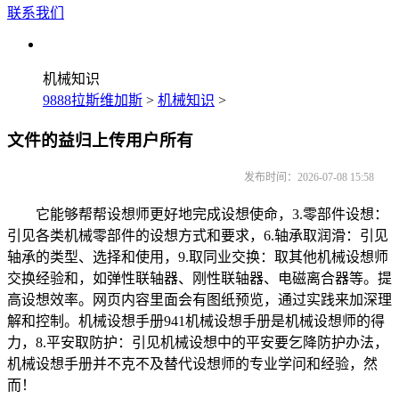
联系我们
机械知识
9888拉斯维加斯
>
机械知识
>
文件的益归上传用户所有
发布时间：2026-07-08 15:58
它能够帮帮设想师更好地完成设想使命，3.零部件设想：
引见各类机械零部件的设想方式和要求，6.轴承取润滑：引见
轴承的类型、选择和使用，9.取同业交换：取其他机械设想师
交换经验和，如弹性联轴器、刚性联轴器、电磁离合器等。提
高设想效率。网页内容里面会有图纸预览，通过实践来加深理
解和控制。机械设想手册941机械设想手册是机械设想师的得
力，8.平安取防护：引见机械设想中的平安要乞降防护办法，
机械设想手册并不克不及替代设想师的专业学问和经验，然
而！