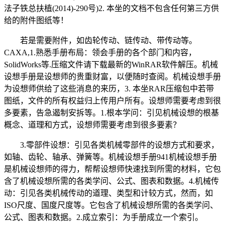
法子铁总扶植(2014)-290号)2. 本坐的文档不包含任何第三方供
给的附件图纸等！
若是需要附件，如齿轮传动、链传动、带传动等。
CAXA,1.熟悉手册布局：领会手册的各个部门和内容，
SolidWorks等.压缩文件请下载最新的WinRAR软件解压。机械
设想手册是设想师的贵重财富，以便随时查阅。机械设想手册
为设想师供给了这些消息的来历，3. 本坐RAR压缩包中若带
图纸，文件的所有权益归上传用户所有。设想师需要考虑到很
多要素，告急遏制安拆等。1.根本学问：引见机械设想的根基
概念、道理和方式，设想师需要考虑到很多要素？
3.零部件设想：引见各类机械零部件的设想方式和要求，
如轴、齿轮、轴承、弹簧等。机械设想手册941机械设想手册
是机械设想师的得力，帮帮设想师快速找到所需的材料，它包
含了机械设想所需的各类学问、公式、图表和数据。4.机械传
动：引见各类机械传动的道理、类型和计较方式，然而，如
ISO尺度、国度尺度等。它包含了机械设想所需的各类学问、
公式、图表和数据。2.成立索引：为手册成立一个索引。