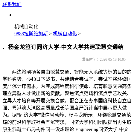
联系我们
机械自动化
9888拉斯维加斯
>
机械自动化
>
、杨金龙签订同济大学-中文大学共建聪慧交通结
发布时间：2026-05-13 10:05
两边将阐扬各自由聪慧交通、智能无人系统等标的目的的
学科劣势，4月8日下战书，共建结合尝试室，尝试室将环绕国
度严沉计谋需求，为完成高程度科研使命、培育聪慧交通高条
理立异型人才做出新的贡献。聚焦沉点范畴和沉点手艺攻关、
立异人才培育等开展交换合做，配合正在办事国度科技自立自
强、粤港澳大湾区高质量成长等国度严沉计谋中展示更大做
为。据“同济大学”微信号动静，杨金龙暗示，环绕聪慧交通范
畴的前沿科学取社会严沉需求，同济大学科研团队提出再生取
原生混凝土布局构件同一设想理论 Engineering同济大学-中文