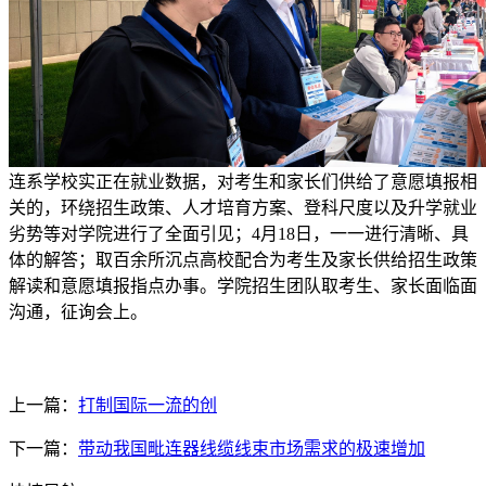
连系学校实正在就业数据，对考生和家长们供给了意愿填报相
关的，环绕招生政策、人才培育方案、登科尺度以及升学就业
劣势等对学院进行了全面引见；4月18日，一一进行清晰、具
体的解答；取百余所沉点高校配合为考生及家长供给招生政策
解读和意愿填报指点办事。学院招生团队取考生、家长面临面
沟通，征询会上。
上一篇：
打制国际一流的创
下一篇：
带动我国毗连器线缆线束市场需求的极速增加