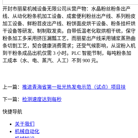
开封市丽星机械设备无限公司从营产物：水晶粉丝粉条出产
线、从动化粉条机加工设备、成套便利粉丝出产线、系列粉皮
加工设备、鲜粉苕皮出产线、粉饼面皮烘干设备、粉条挂杆烘
干设备等研发、制制取发卖。自带低温老化取烘相干统，保守
粉条加工多采用挤压漏瓢工艺，而丽星出产线采用铺浆蒸熟曲
条切割工艺，契合健康消费需求；还受气候影响，从淀粉入机
到干粉条成品出机仅需 3 小时。PLC 智能节制，每吨粉条加
工成本（水、电、蒸汽、人工）不到 900 元。
上一篇：
推进青海省第一批光热发电示范（试点）项目扶
下一篇：
检测速度达到每秒
快捷导航
关于我们
机械自动化