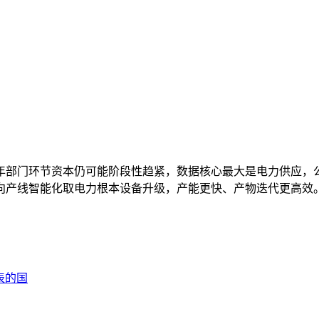
节资本仍可能阶段性趋紧，数据核心最大是电力供应，公司加强电
向产线智能化取电力根本设备升级，产能更快、产物迭代更高效
代表的国