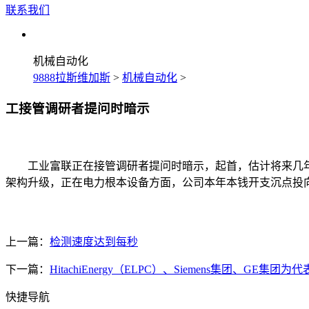
联系我们
机械自动化
9888拉斯维加斯
>
机械自动化
>
工接管调研者提问时暗示
工业富联正在接管调研者提问时暗示，起首，估计将来几年部门环
架构升级，正在电力根本设备方面，公司本年本钱开支沉点投
上一篇：
检测速度达到每秒
下一篇：
HitachiEnergy（ELPC）、Siemens集团、GE集团为
快捷导航