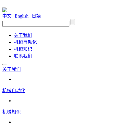
中文
|
English
|
日語
关于我们
机械自动化
机械知识
联系我们
关于我们
机械自动化
机械知识