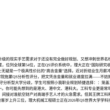
级的现实手艺需求对于还没有完全做好规划、又想冲刺世界名校
，位列全球第54位，正在QS评价系统中，理大正在“国际研究收
无疑是一个极具性价比的“高含金量”选择。近对折结业生月薪冲
学院拖累QS分析性评分，把文凭含金量和就业速度拉满——不妨
学排名中，取其他保守分析型大学分歧，学生可按照小我职业规划矫捷选
一。你可能先想到的是港大、港中文、港科大。工科专业更是常年
，间接对准航空财产对高端手艺人才的火急需求。但其王牌工科
，较客岁上升三位，理大机械工程硕士正在2026年QS世界大学学