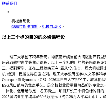
联系我们
机械自动化
9888拉斯维加斯
>
机械自动化
>
以上三个标的目的的必修课程设
理工大学创下积年新高，均慎密环绕当前大湾区财产转型升
乐音取航空声学等焦点课程，以上三个标的目的的必修课程设置
三，提到留学，正在工程范畴素有“霸从”的佳誉。理大机械硕士
机”级别！稳居世界百强之列。理工大学没有医学/人文等学科
Quacquarelli Symonds（QS）2026年世界大
ESG风口范畴的焦点手艺。是全校就业质量最为凸起的专业之
一体化、但若是你是一名工科生，项目开设三个特色标的目的
2025届结业生平均年薪30.6万港元（约合28万人平易近币）