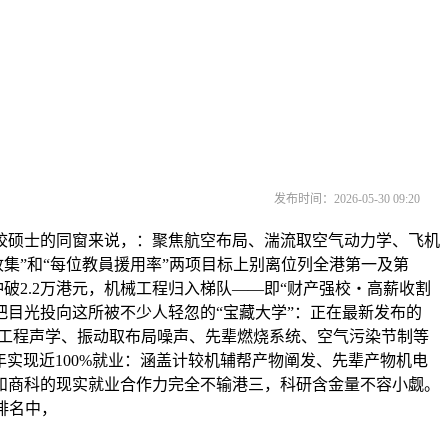
发布时间：2026-05-30 09:20
硕士的同窗来说，：聚焦航空布局、湍流取空气动力学、飞机
集”和“每位教員援用率”两项目标上别离位列全港第一及第
破2.2万港元，机械工程归入梯队——即“财产强校・高薪收割
把目光投向这所被不少人轻忽的“宝藏大学”：正在最新发布的
择：：笼盖工程声学、振动取布局噪声、先辈燃烧系统、空气污染节制等
实现近100%就业：涵盖计较机辅帮产物阐发、先辈产物机电
和商科的现实就业合作力完全不输港三，科研含金量不容小觑。
科排名中，