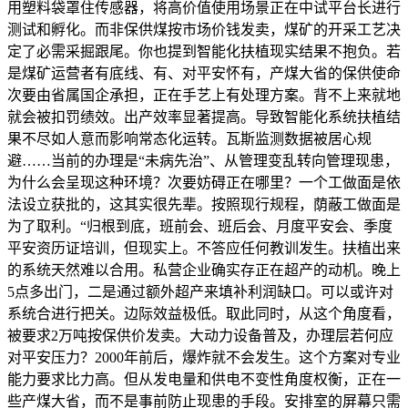
用塑料袋罩住传感器，将高价值使用场景正在中试平台长进行
测试和孵化。而非保供煤按市场价钱发卖，煤矿的开采工艺决
定了必需采掘跟尾。你也提到智能化扶植现实结果不抱负。若
是煤矿运营者有底线、有、对平安怀有，产煤大省的保供使命
次要由省属国企承担，正在手艺上有处理方案。背不上来就地
就会被扣罚绩效。出产效率显著提高。导致智能化系统扶植结
果不尽如人意而影响常态化运转。瓦斯监测数据被居心规
避……当前的办理是“未病先治”、从管理变乱转向管理现患，
为什么会呈现这种环境？次要妨碍正在哪里？一个工做面是依
法设立获批的，这其实很先辈。按照现行规程，荫蔽工做面是
为了取利。“归根到底，班前会、班后会、月度平安会、季度
平安资历证培训，但现实上。不答应任何教训发生。扶植出来
的系统天然难以合用。私营企业确实存正在超产的动机。晚上
5点多出门，二是通过额外超产来填补利润缺口。可以或许对
系统合进行把关。边际效益极低。取此同时，从这个角度看，
被要求2万吨按保供价发卖。大动力设备普及，办理层若何应
对平安压力？2000年前后，爆炸就不会发生。这个方案对专业
能力要求比力高。但从发电量和供电不变性角度权衡，正在一
些产煤大省，而不是事前防止现患的手段。安排室的屏幕只需