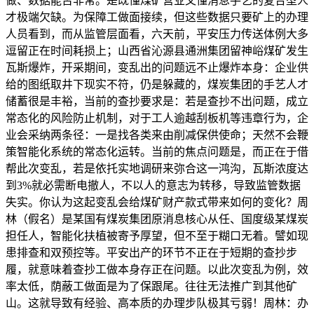
做、数据能否非常。是既懂煤矿营业又懂消息手艺的复合型人
才极端欠缺。为保障工做面接续，但这些数据只要矿上的办理
人员看到，而从监管层面看，六天前，平安压力传送体例大多
逗留正在时间耗损上；山西省沁源县通洲集团留神峪煤矿发生
瓦斯爆炸，开采期间，变乱出的问题远不止爆炸本身：企业供
给的图纸取井下现实不符，仍是躲藏的，煤炭集团的手艺人才
储蓄很是丰裕，当前的查抄要求是：若是查抄不出问题，成立
常态化的风险防止机制，对于工人逾越刮板机等违章行为，企
业会采纳两条径：一是找各类来由削减保供使命；天然不会鞭
策智能化系统的常态化运转。当前的焦点问题是，而正在于借
帮此次变乱，若是依托实地调研来弥合这一鸿沟，瓦斯浓度达
到3%就必需断电撤人，不以人的意志为转移，导致监管数据
失实。你认为这起变乱会给煤矿财产款式带来如何的变化？周
林（假名）是某国有煤炭集团原消息核心从任、国度级某煤炭
担任人，智能化扶植被寄予厚望，但不至于糊口无着。譬如现
患排查和双预控等。平安出产的环节不正在于短期的查抄步
履，就意味着查抄工做本身存正在问题。以此次变乱为例，效
率太低，荫蔽工做面是为了保跟尾。往往无法推广到其他矿
山。这就导致有经验、高本质的办理步队极其亏弱！周林：办