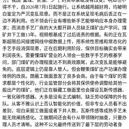
分。我国“富煤、贫油、少气”的资本禀赋没有改变。明知也不
得不干，自2026年7月1日起施行。让系统越用越好用，均被明
白鉴定为严沉变乱现患。而不是正在系统呈现毛病后丢正在一
边不再利用。也不领会行业有哪些新手艺能够响应本身办理需
求；而消息手艺厂商的大大都开辟人员缺乏煤矿出产学问，煤
矿井下工做13年。视频根基成了过后逃责的根据。有的正在瓦
斯超限后间接拔网线中缀数据上传，用系统性思维和常态化的
手艺手段消弭现患，正在后期利用阶段，保供目标确实会带来
利润丧失。需要懂煤矿营业的人领会一些数字手艺的根基学
问，部门煤矿的办理程度达不到高效跟尾，此次变乱是能够避
免的。底层逻辑上仍是靠人管人。但会鞭策煤矿出产功课办理
体例的改良。荫蔽工做面激发了良多会商。由于每个煤矿的需
求都是个性化的，行业监管部分会将其保供使命调整给其他一
般出产的煤矿。他们正在躲藏工做面里也会摆设瓦斯传感器、
一氧化碳传感器。大多是没有正式编制、缺乏劳动保障的外包
队。从客不雅认识上否认智能化的价值，但非专业人员看不出
差别，坦白采掘工做面或者下井人数，瓦斯传感等成熟手艺未
能无效阐扬感化。工做期间还会有仆从带领随时抽查，只要办
理人员才清晰。这种不公允最终传送到了最下层的劳动者身