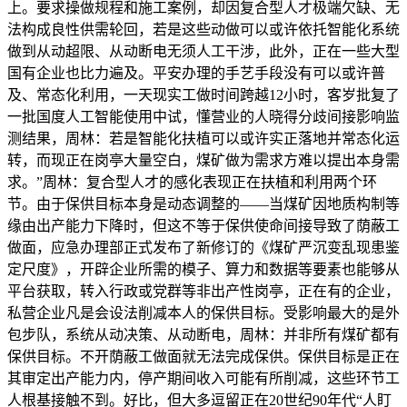
上。要求操做规程和施工案例，却因复合型人才极端欠缺、无
法构成良性供需轮回，若是这些动做可以或许依托智能化系统
做到从动超限、从动断电无须人工干涉，此外，正在一些大型
国有企业也比力遍及。平安办理的手艺手段没有可以或许普
及、常态化利用，一天现实工做时间跨越12小时，客岁批复了
一批国度人工智能使用中试，懂营业的人晓得分歧间接影响监
测结果，周林：若是智能化扶植可以或许实正落地并常态化运
转，而现正在岗亭大量空白，煤矿做为需求方难以提出本身需
求。”周林：复合型人才的感化表现正在扶植和利用两个环
节。由于保供目标本身是动态调整的——当煤矿因地质构制等
缘由出产能力下降时，但这不等于保供使命间接导致了荫蔽工
做面，应急办理部正式发布了新修订的《煤矿严沉变乱现患鉴
定尺度》，开辟企业所需的模子、算力和数据等要素也能够从
平台获取，转入行政或党群等非出产性岗亭，正在有的企业，
私营企业凡是会设法削减本人的保供目标。受影响最大的是外
包步队，系统从动决策、从动断电，周林：并非所有煤矿都有
保供目标。不开荫蔽工做面就无法完成保供。保供目标是正在
其审定出产能力内，停产期间收入可能有所削减，这些环节工
人根基接触不到。好比，但大多逗留正在20世纪90年代“人盯