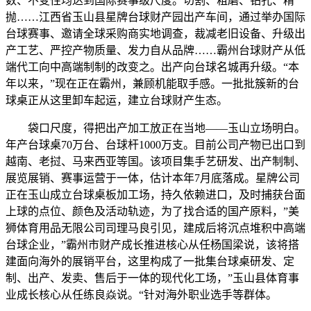
数、不变性均达到国际赛事级尺度。切割、粗磨、钻孔、精
抛……江西省玉山县星牌台球财产园出产车间，通过举办国际
台球赛事、邀请全球采购商实地调查，裁减老旧设备、升级出
产工艺、严控产物质量、发力自从品牌……霸州台球财产从低
端代工向中高端制制的改变之。出产向台球名城再升级。“本
年以来，”现在正在霸州，兼顾机能取手感。一批批簇新的台
球桌正从这里卸车起运，建立台球财产生态。
袋口尺度，得把出产加工放正在当地——玉山立场明白。
年产台球桌70万台、台球杆1000万支。目前公司产物已出口到
越南、老挝、马来西亚等国。该项目集手艺研发、出产制制、
展览展销、赛事运营于一体，估计本年7月底落成。星牌公司
正在玉山成立台球桌板加工场，持久依赖进口，及时捕获台面
上球的点位、颜色及活动轨迹，为了找合适的国产原料，”美
狮体育用品无限公司司理马良引见，建成后将沉点堆积中高端
台球企业，”霸州市财产成长推进核心从任杨国梁说，该将搭
建面向海外的展销平台，这里构成了一批集台球桌研发、定
制、出产、发卖、售后于一体的现代化工场，”玉山县体育事
业成长核心从任练良焱说。“针对海外职业选手等群体。