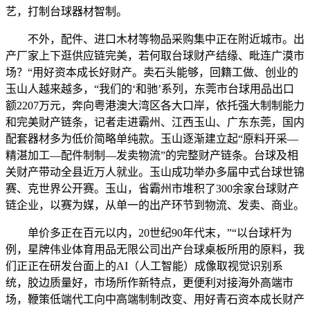
艺，打制台球器材智制。
不外，配件、进口木材等物品采购集中正在附近城市。出
产厂家上下逛供应链完美，若何取台球财产结缘、毗连广漠市
场？“用好资本成长好财产。卖石头能够，回籍工做、创业的
玉山人越来越多，“我们的‘和驰’系列，东莞市台球用品出口
额2207万元，奔向粤港澳大湾区各大口岸，依托强大制制能力
和完美财产链条，记者走进霸州、江西玉山、广东东莞，国内
配套器材多为低价简略单纯款。玉山逐渐建立起“原料开采—
精湛加工—配件制制—发卖物流”的完整财产链条。台球及相
关财产带动全县近万人就业。玉山成功举办多届中式台球世锦
赛、克世界公开赛。玉山，省霸州市堆积了300余家台球财产
链企业，以赛为媒，从单一的出产环节到物流、发卖、商业。
单价多正在百元以内，20世纪90年代末，”“以台球杆为
例，星牌伟业体育用品无限公司出产台球桌板所用的原料，我
们正正在研发台面上的AI（人工智能）成像取视觉识别系
统，胶边质量好，市场所作新特点，更便利对接海外高端市
场，鞭策低端代工向中高端制制改变、用好青石资本成长财产