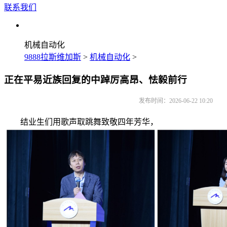
联系我们
机械自动化
9888拉斯维加斯
>
机械自动化
>
正在平易近族回复的中踔厉高昂、怯毅前行
发布时间：2026-06-22 10:20
结业生们用歌声取跳舞致敬四年芳华，