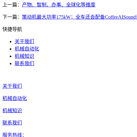
上一篇：
产物、智制、办事、全球化等维度
下一篇：
策动机最大功率175kW；全车还会配备CoffeeAISoun
快捷导航
关于我们
机械自动化
机械知识
联系我们
关于我们
机械自动化
机械知识
联系我们
服务热线：