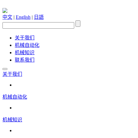
中文
|
English
|
日語
关于我们
机械自动化
机械知识
联系我们
关于我们
机械自动化
机械知识