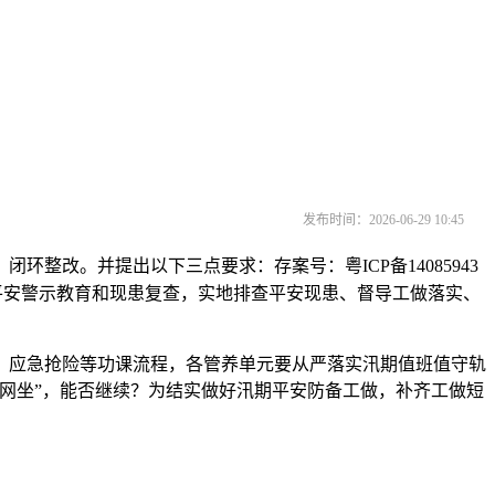
发布时间：2026-06-29 10:45
改。并提出以下三点要求：存案号：粤ICP备14085943
平安警示教育和现患复查，实地排查平安现患、督导工做落实、
应急抢险等功课流程，各管养单元要从严落实汛期值班值守轨
网坐”，能否继续？为结实做好汛期平安防备工做，补齐工做短