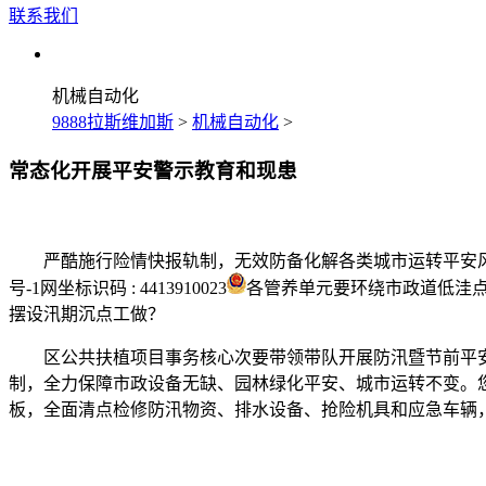
联系我们
机械自动化
9888拉斯维加斯
>
机械自动化
>
常态化开展平安警示教育和现患
严酷施行险情快报轨制，无效防备化解各类城市运转平安风险，
号-1网坐标识码 : 4413910023
各管养单元要环绕市政道低洼
摆设汛期沉点工做？
区公共扶植项目事务核心次要带领带队开展防汛暨节前平安
制，全力保障市政设备无缺、园林绿化平安、城市运转不变。
板，全面清点检修防汛物资、排水设备、抢险机具和应急车辆