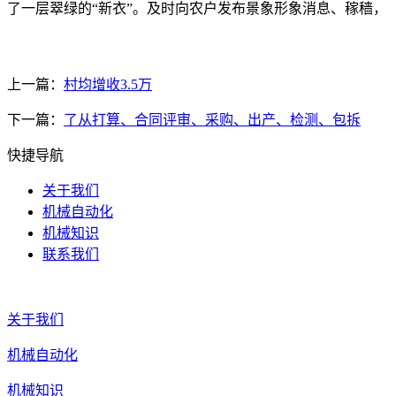
了一层翠绿的“新衣”。及时向农户发布景象形象消息、稼穑，
上一篇：
村均增收3.5万
下一篇：
了从打算、合同评审、采购、出产、检测、包拆
快捷导航
关于我们
机械自动化
机械知识
联系我们
关于我们
机械自动化
机械知识